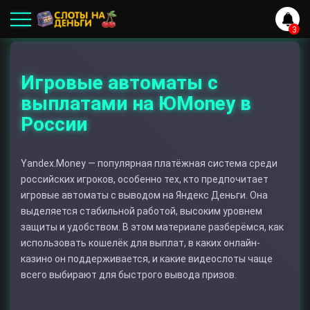
Игровые автоматы с
выплатами на ЮMoney в
России
Yandex.Money — популярная платёжная система среди
российских игроков, особенно тех, кто предпочитает
игровые автоматы с выводом на Яндекс Деньги. Она
выделяется стабильной работой, высоким уровнем
защиты и удобством. В этом материале разберёмся, как
использовать кошелёк для выплат, в каких онлайн-
казино он поддерживается, и какие видеослоты чаще
всего выбирают для быстрого вывода призов.