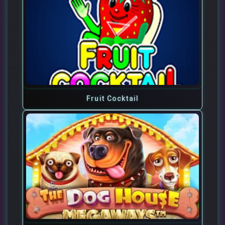
Fruit Cocktail