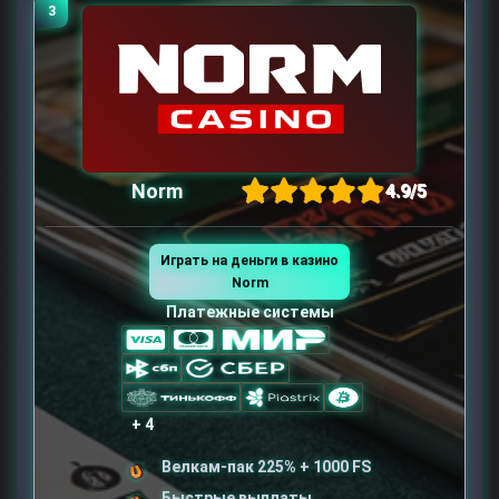
3
Norm
4.9
/5
Играть на деньги в казино
Norm
Платежные системы
+ 4
Велкам-пак 225% + 1000 FS
Быстрые выплаты