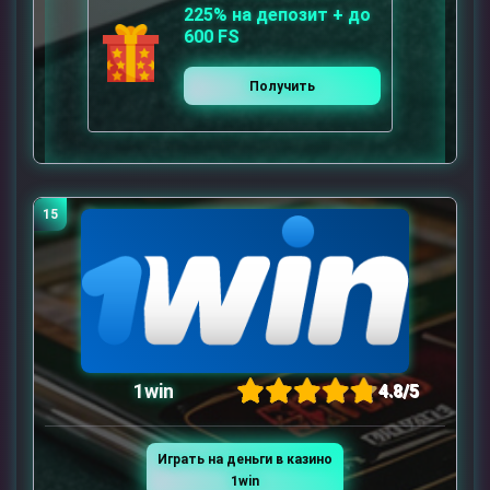
225% на депозит + до
600 FS
Получить
15
1win
4.8
/5
Играть на деньги в казино
1win