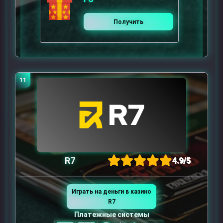
Получить
11
R7
4.9
/5
Играть на деньги в казино
R7
Платежные системы