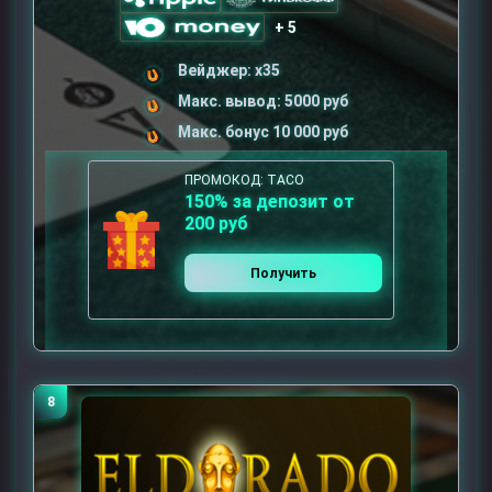
+ 5
Вейджер: х35
Макс. вывод: 5000 руб
Макс. бонус 10 000 руб
ПРОМОКОД: TACO
150% за депозит от
200 руб
Получить
8