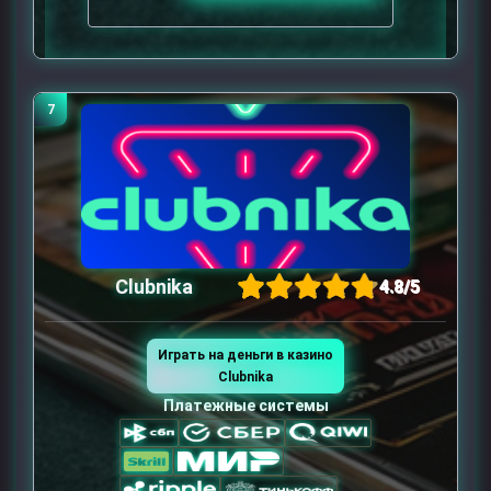
7
Clubnika
4.8
/5
Играть на деньги в казино
Clubnika
Платежные системы