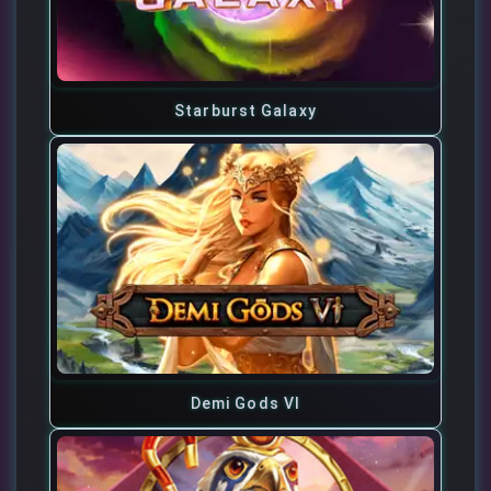
Starburst Galaxy
Demi Gods VI