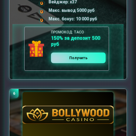
Вейджер: х37
Макс. вывод 5000 руб
Макс. бонус: 10 000 руб
ПРОМОКОД: TACO
150% за депозит 500
руб
Получить
6