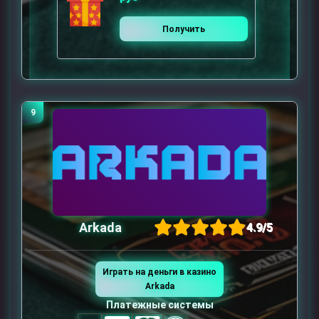
Получить
9
Arkada
4.9
/5
Играть на деньги в казино
Arkada
Платежные системы